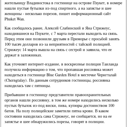
жительницу Владивостока в гостинице на острове Пхукет, в номере
нашли пустые бутылки из-под спиртного, а на запястье и шее
женщины - несколько порезов, пишет информационный сайт
Phuket Wan.
Как сообщалось ранее, Алексей Слабинский и Яна Стрижеус,
находившиеся на Пхукете, с 7 марта перестали выходить на связь.
Перед этим они позвонили друзьям в Приморье с просьбой занять
100 тысяч долларов из-за неприятностей с тайской полицией.
Стрижеус 14 марта вышла на связь с сестрой и заявила, что ее
держат в заложниках.
Как уточняет интернет-издание, в воскресенье полиция Таиланда
получила информацию о том, что пропавшая россиянка может
находиться в гостинице Blue Garden Hotel в местечке Чернгталай
(Cherngtalay). По данным сотрудников гостиницы, россиянка
находилась там с пятницы.
Прибывшие в гостиницу представители правоохранительных
органов нашли россиянку, в том же номере находились несколько
пустых бутылок из-под виски, пива, купюры достоинством 100
батов. На полу полицейские заметили пятна крови. В каком
состоянии находилась сама Стрижеус, не сообщается, но на ее
запястье и шее обнаружились порезы, говорят в полиции.