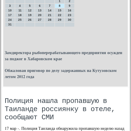
1
2
3
4
5
6
7
8
9
10
11
12
13
14
15
16
17
18
19
20
21
22
23
24
25
26
27
28
29
30
31
Замдиректора рыбоперерабатывающего предприятия осужден
за поджог в Хабаровском крае
Обжалован приговор по делу задержанных на Кутузовском
летом 2012 года
Полиция нашла пропавшую в
Таиланде россиянку в отеле,
сообщают СМИ
17 мар -. Полиция Таиланда обнаружила пропавшую неделю назад