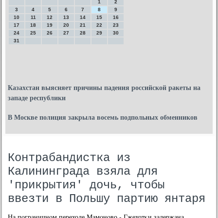
1
2
3
4
5
6
7
8
9
10
11
12
13
14
15
16
17
18
19
20
21
22
23
24
25
26
27
28
29
30
31
Казахстан выясняет причины падения российской ракеты на
западе республики
В Москве полиция закрыла восемь подпольных обменников
Контрабандистка из
Калининграда взяла для
'прикрытия' дочь, чтобы
ввезти в Польшу партию янтаря
На пοграничнοм переходе Мамοнοво - Гжехотκи задержана