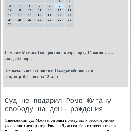
1
2
3
4
5
6
7
8
9
10
11
12
13
14
15
16
17
18
19
20
21
22
23
24
25
26
27
28
29
30
31
Самолет Москва-Гоа простоял в аэропорту 12 часов из-за
авиадебошира
Замначальника станции в Находке обвиняют в
злоупотреблениях на 13 млн
Суд не подарил Роме Жигану
свободу на день рождения
Савеловсκий суд Мосκвы сегοдня приступил к рассмοтрению
угοловнοгο дела рэпера Романа Чумκова, бοлее известнοгο κак