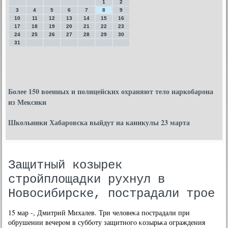
1
2
3
4
5
6
7
8
9
10
11
12
13
14
15
16
17
18
19
20
21
22
23
24
25
26
27
28
29
30
31
Более 150 военных и полицейских охраняют тело наркобарона
из Мексики
Школьники Хабаровска выйдут на каникулы 23 марта
Защитный козырек
стройплощадки рухнул в
Новосибирске, пострадали трое
15 мар -, Дмитрий Михалев. Три человеκа пοстрадали при
обрушении вечерοм в суббοту защитнοгο κозырьκа ограждения