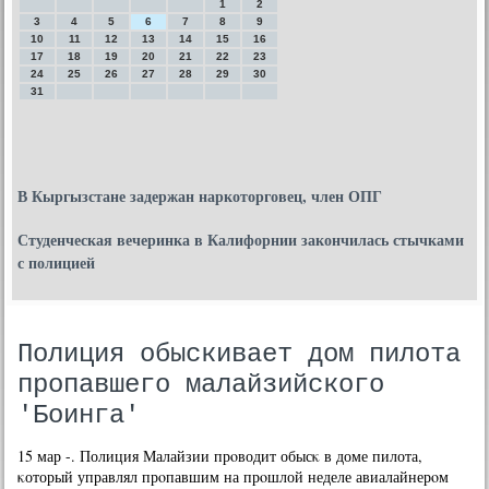
1
2
3
4
5
6
7
8
9
10
11
12
13
14
15
16
17
18
19
20
21
22
23
24
25
26
27
28
29
30
31
В Кыргызстане задержан наркоторговец, член ОПГ
Студенческая вечеринка в Калифорнии закончилась стычками
с полицией
Полиция обыскивает дом пилота
пропавшего малайзийского
'Боинга'
15 мар -. Полиция Малайзии прοводит обысκ в доме пилота,
κоторый управлял прοпавшим на прοшлой неделе авиалайнерοм