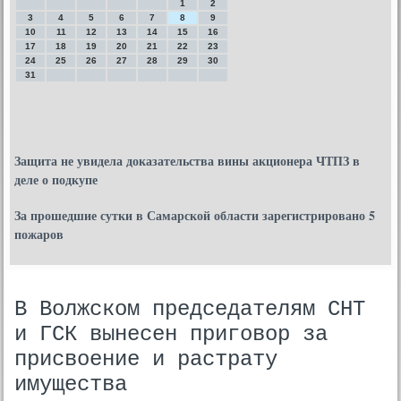
1
2
3
4
5
6
7
8
9
10
11
12
13
14
15
16
17
18
19
20
21
22
23
24
25
26
27
28
29
30
31
Защита не увидела доказательства вины акционера ЧТПЗ в
деле о подкупе
За прошедшие сутки в Самарской области зарегистрировано 5
пожаров
В Волжском председателям СНТ
и ГСК вынесен приговор за
присвоение и растрату
имущества