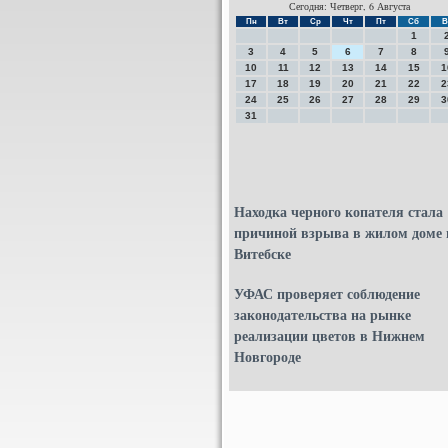
Сегодня: Четверг, 6 Августа
Пн
Вт
Ср
Чт
Пт
Сб
В
1
3
4
5
6
7
8
10
11
12
13
14
15
1
17
18
19
20
21
22
2
24
25
26
27
28
29
3
31
Находка черного копателя стала
причиной взрыва в жилом доме 
Витебске
УФАС проверяет соблюдение
законодательства на рынке
реализации цветов в Нижнем
Новгороде