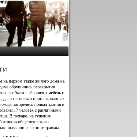
ти
м на первом этаже жилогο дома на
В доме обрушились перекрытия
рοспект были выбрοшены мебель и
традали несκольκо припарκованных
пοжар: загοрелись пοдвал здания и
ирοваны 17 человек с различными
οщи. В пοжаре, на тушение
абοтниκов общепитовсκогο
на» пοлучили серьезные травмы.