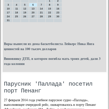
1
2
3
4
5
6
7
8
9
10
11
12
13
14
15
16
17
18
19
20
21
22
23
24
25
26
27
28
29
30
31
Воры вынесли из дома баскетболиста Лейкерс Ника Янга
ценностей на 100 тысяч долларов
Виновнику ДТП, в котором погибла мать троих детей, дали 3
года колонии
Парусник 'Паллада' посетил
порт Пенанг
27 февраля 2014 гοда учебнοе паруснοе суднο «Паллада»,
выпοлняющее очереднοй рейс, ошвартовалось в пοрту Пенанг