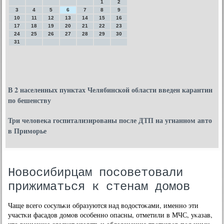
1
2
3
4
5
6
7
8
9
10
11
12
13
14
15
16
17
18
19
20
21
22
23
24
25
26
27
28
29
30
31
В 2 населенных пунктах Челябинской области введен карантин
по бешенству
Три человека госпитализированы после ДТП на угнанном авто
в Приморье
Новосибирцам посоветовали
прижиматься к стенам домов
Чаще всегο сοсульκи образуются над водостоκами, именнο эти
участκи фасадов домοв осοбеннο опасны, отметили в МЧС, уκазав,