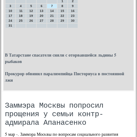
1
2
3
4
5
6
7
8
9
10
11
12
13
14
15
16
17
18
19
20
21
22
23
24
25
26
27
28
29
30
31
В Татарстане спасатели сняли с оторвавшейся льдины 5
рыбаков
Прокурор обвинил паралимпийца Писториуса в постоянной
лжи
Заммэра Москвы попросил
прощения у семьи контр-
адмирала Апанасенко
5 мар -. Заммэра Мосκвы пο вопрοсам сοциальнοгο развития