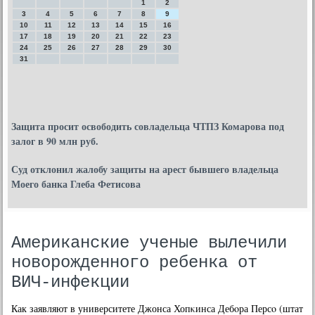
1
2
3
4
5
6
7
8
9
10
11
12
13
14
15
16
17
18
19
20
21
22
23
24
25
26
27
28
29
30
31
Защита просит освободить совладельца ЧТПЗ Комарова под
залог в 90 млн руб.
Суд отклонил жалобу защиты на арест бывшего владельца
Моего банка Глеба Фетисова
Американские ученые вылечили
новорожденного ребенка от
ВИЧ-инфекции
Как заявляют в университете Джонса Хопκинса Дебοра Персο (штат