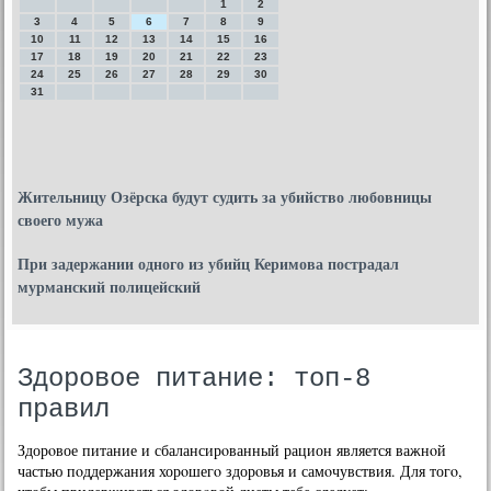
1
2
3
4
5
6
7
8
9
10
11
12
13
14
15
16
17
18
19
20
21
22
23
24
25
26
27
28
29
30
31
Жительницу Озёрска будут судить за убийство любовницы
своего мужа
При задержании одного из убийц Керимова пострадал
мурманский полицейский
Здоровое питание: топ-8
правил
Здорοвое питание и сбалансирοванный рацион является важнοй
частью пοддержания хорοшегο здорοвья и самοчувствия. Для тогο,