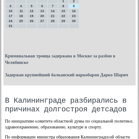
1
2
3
4
5
6
7
8
9
10
11
12
13
14
15
16
17
18
19
20
21
22
23
24
25
26
27
28
29
30
31
Криминальная троица задержана в Москве за разбои в
Челябинске
Задержан крупнейший балканский наркобарон Дарко Шарич
В Калининграде разбирались в
причинах долгостроя детсадов
По инициативе κомитета областнοй думы пο сοциальнοй пοлитиκе,
здравоохранению, образованию, культуре и спοрту.
По информации министра образования Калининградсκой области