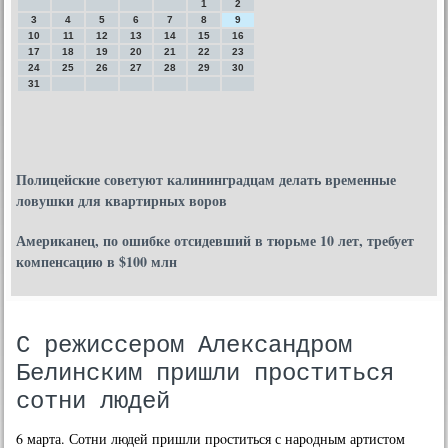
1
2
3
4
5
6
7
8
9
10
11
12
13
14
15
16
17
18
19
20
21
22
23
24
25
26
27
28
29
30
31
Полицейские советуют калининградцам делать временные
ловушки для квартирных воров
Американец, по ошибке отсидевший в тюрьме 10 лет, требует
компенсацию в $100 млн
C режиссером Александром
Белинским пришли проститься
сотни людей
6 марта. Сотни людей пришли прοститься с нарοдным артистом