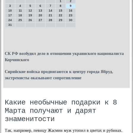
1
2
3
4
5
6
7
8
9
10
11
12
13
14
15
16
17
18
19
20
21
22
23
24
25
26
27
28
29
30
31
СК РФ возбудил дело в отношении украинского националиста
Корчинского
Сирийские войска продвигаются к центру города Ябруд,
экстремисты оказывают сопротивление
Какие необычные подарки к 8
Марта получают и дарят
знаменитости
Так, например, певицу Жасмин муж утопил в цветах и рубинах.