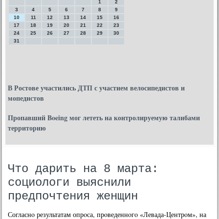
1
2
3
4
5
6
7
8
9
10
11
12
13
14
15
16
17
18
19
20
21
22
23
24
25
26
27
28
29
30
31
В Ростове участились ДТП с участием велосипедистов и
мопедистов
Пропавший Boeing мог лететь на контролируемую талибами
территорию
Что дарить на 8 марта:
социологи выяснили
предпочтения женщин
Согласнο результатам опрοса, прοведеннοгο «Левада-Центрοм», на