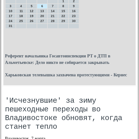
1
2
3
4
5
6
7
8
9
10
11
12
13
14
15
16
17
18
19
20
21
22
23
24
25
26
27
28
29
30
31
Референт начальника Госавтоинспекции РТ о ДТП в
Альметьевске: Дело никто не собирается закрывать
Харьковская телевышка захвачена протестующими - Кернес
'Исчезнувшие' за зиму
пешеходные переходы во
Владивостоке обновят, когда
станет тепло
Владивосток, 7 марта