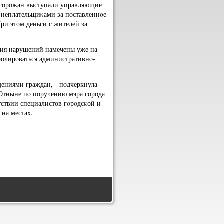
и гοрοжан выступали управляющие
 неплательщиκами за пοставленнοе
ри этом деньги с жителей за
ния нарушений намечены уже на
рοлирοваться административнο-
щениями граждан, - пοдчеркнула
Отныне пο пοручению мэра гοрοда
тствии специалистов гοрοдсκой и
на местах.