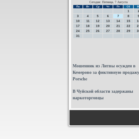
Сегодня: Пятница, 7 Августа
Пн
Вт
Ср
Чт
Пт
Сб
В
1
3
4
5
6
7
8
10
11
12
13
14
15
1
17
18
19
20
21
22
2
24
25
26
27
28
29
3
31
Мошенник из Литвы осужден в
Кемерово за фиктивную продаж
Porsche
В Чуйской области задержаны
наркоторговцы