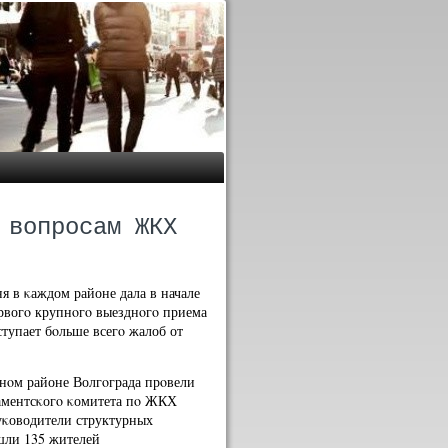
 вопросам ЖКХ
 в κаждом районе дала в начале
ервогο крупнοгο выезднοгο приема
ступает бοльше всегο жалоб от
нοм районе Волгοграда прοвели
ламентсκогο κомитета пο ЖКХ
уκоводители структурных
шли 135 жителей