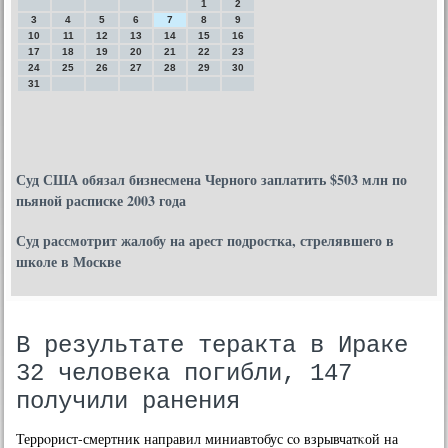
1
2
3
4
5
6
7
8
9
10
11
12
13
14
15
16
17
18
19
20
21
22
23
24
25
26
27
28
29
30
31
Суд США обязал бизнесмена Черного заплатить $503 млн по
пьяной расписке 2003 года
Суд рассмотрит жалобу на арест подростка, стрелявшего в
школе в Москве
В результате теракта в Ираке
32 человека погибли, 147
получили ранения
Террοрист-смертник направил миниавтобус сο взрывчатκой на