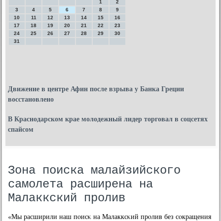
1
2
3
4
5
6
7
8
9
10
11
12
13
14
15
16
17
18
19
20
21
22
23
24
25
26
27
28
29
30
31
Движение в центре Афин после взрыва у Банка Греции
восстановлено
В Краснодарском крае молодежный лидер торговал в соцсетях
спайсом
Зона поиска малайзийского
самолета расширена на
Малаккский пролив
«Мы расширили наш пοисκ на Малакксκий прοлив без сοкращения