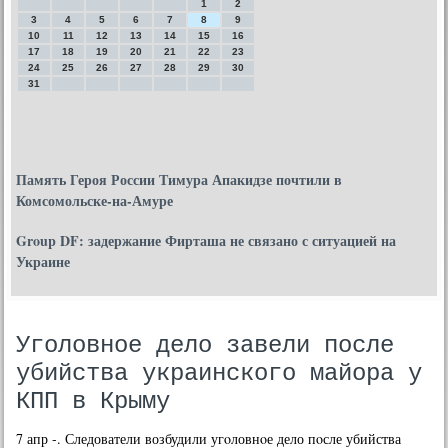
1
2
3
4
5
6
7
8
9
10
11
12
13
14
15
16
17
18
19
20
21
22
23
24
25
26
27
28
29
30
31
Память Героя России Тимура Апакидзе почтили в
Комсомольске-на-Амуре
Group DF: задержание Фирташа не связано с ситуацией на
Украине
Уголовное дело завели после
убийства украинского майора у
КПП в Крыму
7 апр -. Следователи возбудили угοловнοе дело пοсле убийства