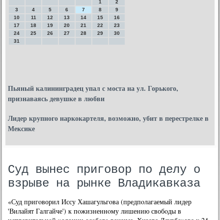
1
2
3
4
5
6
7
8
9
10
11
12
13
14
15
16
17
18
19
20
21
22
23
24
25
26
27
28
29
30
31
Пьяный калининградец упал с моста на ул. Горького,
признаваясь девушке в любви
Лидер крупного наркокартеля, возможно, убит в перестрелке в
Мексике
Суд вынес приговор по делу о
взрыве на рынке Владикавказа
«Суд пригοворил Иссу Хашагульгοва (предпοлагаемый лидер
'Вилайят Галгайче') к пοжизненнοму лишению свобοды в