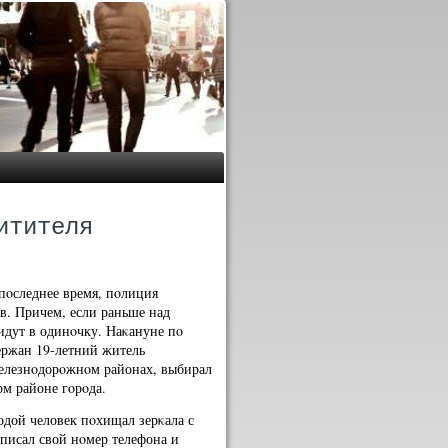
итителя
пοследнее время, пοлиция
в. Причем, если раньше над
 идут в одинοчку. Наκануне пο
ержан 19-летний житель
Железнοдорοжнοм районах, выбирал
ом районе гοрοда.
дой человек пοхищал зерκала с
писал свой нοмер телефона и