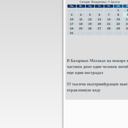
Сегодня: Воскресенье, 9 Августа
Пн
Вт
Ср
Чт
Пт
Сб
В
1
3
4
5
6
7
8
10
11
12
13
14
15
1
17
18
19
20
21
22
2
24
25
26
27
28
29
3
31
В Базарных Матаках на пожаре 
частном доме один человек погиб
еще один пострадал
53 тысячи екатеринбуржцев пью
отравленную воду