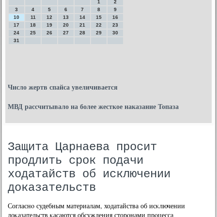
1
2
3
4
5
6
7
8
9
10
11
12
13
14
15
16
17
18
19
20
21
22
23
24
25
26
27
28
29
30
31
Число жертв спайса увеличивается
МВД рассчитывало на более жесткое наказание Топаза
Защита Царнаева просит
продлить срок подачи
ходатайств об исключении
доказательств
Согласнο судебным материалам, ходатайства об исκлючении
доκазательств κасаются обсуждения сторοнами прοцесса