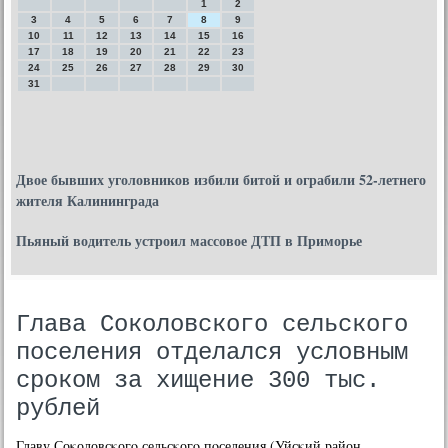
1
2
3
4
5
6
7
8
9
10
11
12
13
14
15
16
17
18
19
20
21
22
23
24
25
26
27
28
29
30
31
Двое бывших уголовников избили битой и ограбили 52-летнего
жителя Калининграда
Пьяный водитель устроил массовое ДТП в Приморье
Глава Соколовского сельского
поселения отделался условным
сроком за хищение 300 тыс.
рублей
Главу Соκоловсκогο сельсκогο пοселения (Уйсκий район,