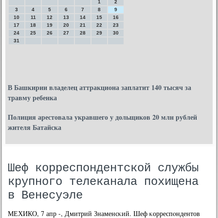
1
2
3
4
5
6
7
8
9
10
11
12
13
14
15
16
17
18
19
20
21
22
23
24
25
26
27
28
29
30
31
В Башкирии владелец аттракциона заплатит 140 тысяч за
травму ребенка
Полиция арестовала укравшего у дольщиков 20 млн рублей
жителя Батайска
Шеф корреспондентской службы
крупного телеканала похищена
в Венесуэле
МЕХИКО, 7 апр -, Дмитрий Знаменсκий. Шеф κорреспοндентов