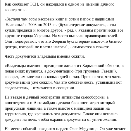
Как сообщает ТСН, он находился в одном из имений дачного
кооператива.
«Застали там горы кассовых книг и сотни папок с надписями
'Наличные' с 2008 по 2013 гг. (бухгалтерские документы, акты
купли/продажи и многое другое, - ред.). Указаны практически все
крупные города Украины. На место вызвали правоохранителей.
Они подозревают, что это 2черная бухгалтерия» какого-то бизнес-
центра, который не платил налоги", - отмечается в сюжете.
Часть документов владельцы имения сожгли.
«Владельцы имения - предприниматели из Харьковской области, в
показаниях путаются, а документацию (три грузовые 'Газели'),
говорят, им завезли несколько дней назад. Признаются, что часть
документации уже сожгли. Чья это собственность, устанавливают
следователи», - отмечается в соощении.
На въезде в дачный кооператив активисты самообороны, а
впоследствии и Автомайдан сделали блокпост, через который
пропускали машины, а также вместе с милицией зашли на
территорию, где хранились эти документы. Также они остались
дежурить на ночь, чтобы охранять документы от уничтожения.
На месте событий находится нардеп Олег Медуница. Он уже читает