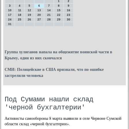
1
2
3
4
5
6
7
8
9
10
11
12
13
14
15
16
17
18
19
20
21
22
23
24
25
26
27
28
29
30
31
Группа хулиганов напала на общежитие воинской части в
Крыму, один из них скончался
СМИ: Полицейские в США признали, что по ошибке
застрелили человека
Под Сумами нашли склад
'черной бухгалтерии'
Активисты самообороны 8 марта выявили в селе Червоне Сумской
области склад «черной бухгалтерии».