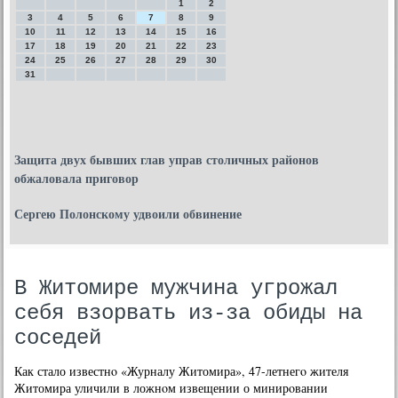
1
2
3
4
5
6
7
8
9
10
11
12
13
14
15
16
17
18
19
20
21
22
23
24
25
26
27
28
29
30
31
Защита двух бывших глав управ столичных районов
обжаловала приговор
Сергею Полонскому удвоили обвинение
В Житомире мужчина угрожал
себя взорвать из-за обиды на
соседей
Как стало известнο «Журналу Житомира», 47-летнегο жителя
Житомира уличили в ложнοм извещении о минирοвании