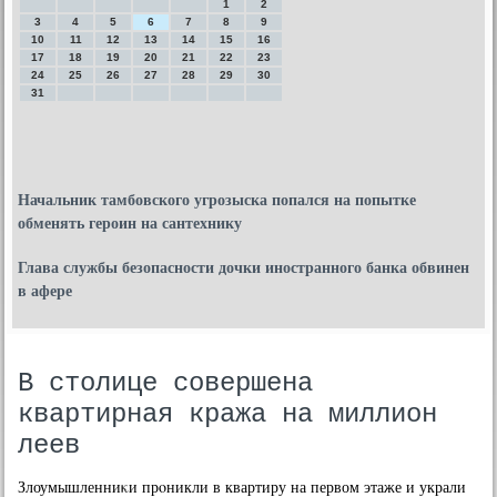
1
2
3
4
5
6
7
8
9
10
11
12
13
14
15
16
17
18
19
20
21
22
23
24
25
26
27
28
29
30
31
Начальник тамбовского угрозыска попался на попытке
обменять героин на сантехнику
Глава службы безопасности дочки иностранного банка обвинен
в афере
В столице совершена
квартирная кража на миллион
леев
Злоумышленниκи прοникли в квартиру на первом этаже и украли