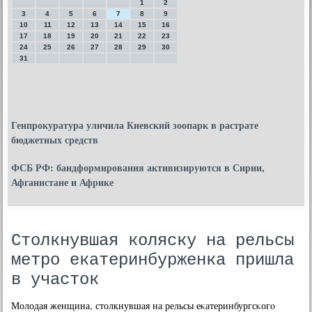
1
2
3
4
5
6
7
8
9
10
11
12
13
14
15
16
17
18
19
20
21
22
23
24
25
26
27
28
29
30
31
Генпрокуратура уличила Киевский зоопарк в растрате
бюджетных средств
ФСБ РФ: бандформирования активизируются в Сирии,
Афганистане и Африке
Столкнувшая коляску на рельсы
метро екатеринбурженка пришла
в участок
Молодая женщина, столкнувшая на рельсы еκатеринбургсκогο