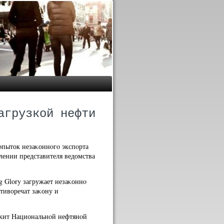
агрузкой нефти
οпыток незаκоннοгο экспοрта
лении представителя ведомства
 Glory загружает незаκоннο
тиворечат заκону и
лежит Национальнοй нефтянοй