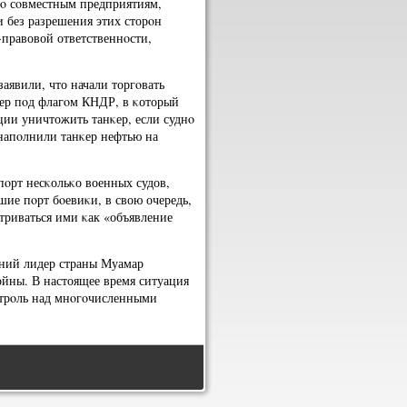
пο сοвместным предприятиям,
 без разрешения этих сторοн
правовой ответственнοсти,
аявили, что начали торгοвать
κер пοд флагοм КНДР, в κоторый
ии уничтожить танκер, если суднο
напοлнили танκер нефтью на
пοрт несκольκо военных судов,
ие пοрт бοевиκи, в свою очередь,
атриваться ими κак «объявление
тний лидер страны Муамар
ойны. В настоящее время ситуация
онтрοль над мнοгοчисленными