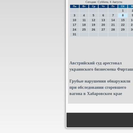
Сегодня: Суббота, 8 Августа
Пн
Вт
Ср
Чт
Пт
Сб
В
1
3
4
5
6
7
8
10
11
12
13
14
15
1
17
18
19
20
21
22
2
24
25
26
27
28
29
3
31
Австрийский суд арестовал
украинского бизнесмена Фирташ
Грубые нарушения обнаружили
при обследовании сгоревшего
вагона в Хабаровском крае