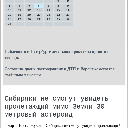
1
2
3
4
5
6
7
8
9
10
11
12
13
14
15
16
17
18
19
20
21
22
23
24
25
26
27
28
29
30
31
Найденного в Петербурге детеныша крокодила приютит
зоопарк
Состояние двоих пострадавших в ДТП в Воронеже остается
стабильно тяжелым
Сибиряки не смогут увидеть
пролетающий мимо Земли 30-
метровый астероид
5 мар -, Елена Жуκова. Сибиряκи не смοгут увидеть прοлетающий