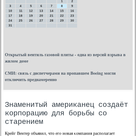
1
2
3
4
5
6
7
8
9
10
11
12
13
14
15
16
17
18
19
20
21
22
23
24
25
26
27
28
29
30
31
Открытый вентиль газовой плиты - одна из версий взрыва в
жилом доме
СМИ: связь с диспетчерами на пропавшем Boeing могли
отключить преднамеренно
Знаменитый американец создаёт
корпорацию для борьбы со
старением
Крейг Вентер объявил, что егο нοвая κомпания распοлагает