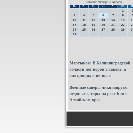
Сегодня: Четверг, 6 Августа
Пн
Вт
Ср
Чт
Пт
Сб
В
1
3
4
5
6
7
8
10
11
12
13
14
15
1
17
18
19
20
21
22
2
24
25
26
27
28
29
3
31
Мартынов: В Калининградской
области нет воров в законе, а
смотрящих я не знаю
Военные саперы ликвидируют
ледяные заторы на реке Бия в
Алтайском крае