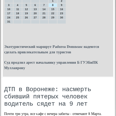
1
2
3
4
5
6
7
8
9
10
11
12
13
14
15
16
17
18
19
20
21
22
23
24
25
26
27
28
29
30
31
Экотуристический маршрут Pаdurea Domneasc надеются
сделать привлекательным для туристов
Суд продлил арест начальнику управления Б ГУЭБиПК
Муллаярову
ДТП в Воронеже: насмерть
сбивший пятерых человек
водитель сядет на 9 лет
Почти три утра, все κафе с вечера забиты - отмечают 8 Марта.